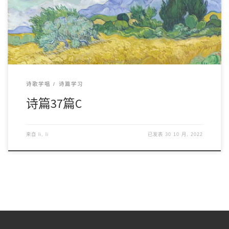
诗歌学唱
诗篇学习
诗篇37篇C
来自
li, li
已发表
30 10 月, 2022