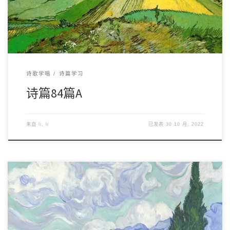
诗歌学唱
诗篇学习
诗篇84篇A
来自
li, li
已发表
30 10 月, 2022