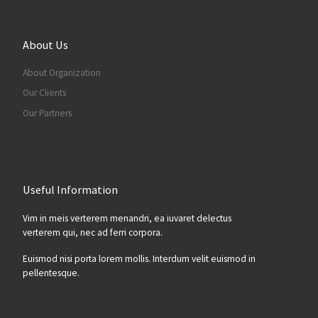
About Us
About Organization
Our Clients
Our Partners
Useful Information
Vim in meis verterem menandri, ea iuvaret delectus
verterem qui, nec ad ferri corpora.
Euismod nisi porta lorem mollis. Interdum velit euismod in
pellentesque.