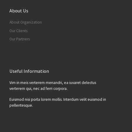
About Us
About Organization
Our Clients
Our Partners
Useful Information
Vim in meis verterem menandri, ea iuvaret delectus
verterem qui, nec ad ferri corpora.
Euismod nisi porta lorem mollis. Interdum velit euismod in
pellentesque.