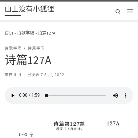
山上没有小狐狸
Skip to content
Search
主
首页
»
诗歌学唱
»
诗篇127A
诗歌学唱
诗篇学习
诗篇127A
来自
li, li
|
已发表
7 5 月, 2022