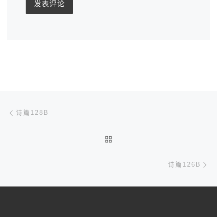
文章导航
上一篇
诗篇128B
返回文章列表
下
诗篇126B