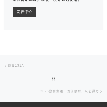
文章导航
上一篇
诗篇131A
返回文章列表
下
2025教会主题：因信忍耐，从心得力