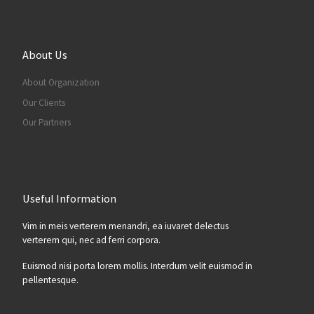
About Us
About Organization
Our Clients
Our Partners
Useful Information
Vim in meis verterem menandri, ea iuvaret delectus
verterem qui, nec ad ferri corpora.
Euismod nisi porta lorem mollis. Interdum velit euismod in
pellentesque.