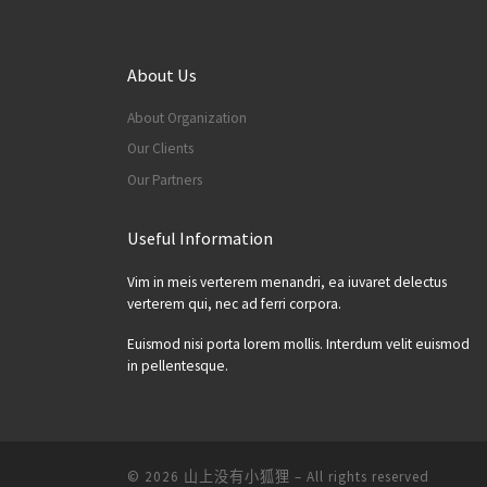
About Us
About Organization
Our Clients
Our Partners
Useful Information
Vim in meis verterem menandri, ea iuvaret delectus
verterem qui, nec ad ferri corpora.
Euismod nisi porta lorem mollis. Interdum velit euismod
in pellentesque.
© 2026
山上没有小狐狸
– All rights reserved