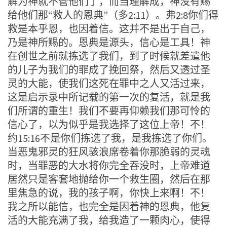
解为神就不管他们了，而当理解成，神没有赐
给他们那“救人的恩典”（多2:11）。弗2:8你们得
救是本乎恩，也因着信。这并不是出于自己，
乃是神所赐的。恩典是源头，信心是工具！神
在创世之前就拣选了我们，到了时候就差遣他
的儿子为我们的罪成了挽回祭，然后又透过圣
灵的大能，使我们这死在罪中之人又活过来，
这是启示录中所记载的第一次的复活，就是我
们所谓的重生！我们不要再仰赖我们那可怜的
信心了，以为似乎是我选择了这位上帝！不！
约15:16不是你们拣选了我，是我拣选了你们。
当恶鬼邪灵的狂风骇浪席卷着你那脆弱的灵魂
时，当罪恶的大水将你完全吞没时，上帝难道
居然只是客套地抛给你一个救生圈，然后在那
里焦急的说，我的孩子啊，你快上来啊！不！
我之所以能信，也完全是因着神的恩典，他复
活的大能充满了我，给我造了一颗肉心，使得