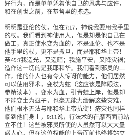
好行为，而是单单凭着他自己的恩典与应许，
和在创世之前，在基督里的拣选。
明明是亚伦的仗，但在7:17，神说我要用我手里
的杖。我们看到神使用人，但是却是他自己在
做工，真正使水变为血的，不是亚伦、也不是
他手里的杖，更不是撒旦，而是耶和华上帝！
赛45:7我造光，又造暗；我施平安，又降灾祸；
造作这一切的是我耶和华。我们看到邪灵的工
作，他的仆人也有令人惊讶的能力，他们居然
可以使用邪术，变杖为蛇（这应该是障眼法，
参精读本），变水为血，引青蛙上岸，但是却
不能变土为虱子，也毫无能力缓解这些灾难，
他们根本无法与耶和华上帝抗衡！疮灾也同样
临到他们身上，9:11说，行法术的在摩西面前站
立不住！这些被邪灵所使的人虽然可以大大蛊
惑人心，但在这位权能的上帝面前也终将站立