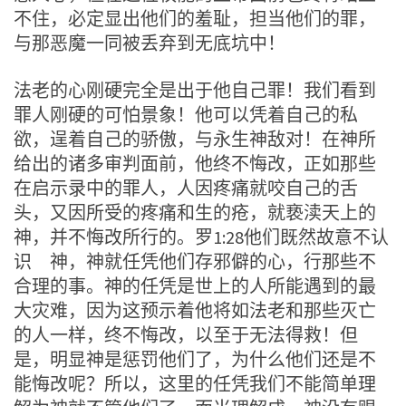
不住，必定显出他们的羞耻，担当他们的罪，
与那恶魔一同被丢弃到无底坑中！
法老的心刚硬完全是出于他自己罪！我们看到
罪人刚硬的可怕景象！他可以凭着自己的私
欲，逞着自己的骄傲，与永生神敌对！在神所
给出的诸多审判面前，他终不悔改，正如那些
在启示录中的罪人，人因疼痛就咬自己的舌
头，又因所受的疼痛和生的疮，就亵渎天上的
神，并不悔改所行的。罗1:28他们既然故意不认
识 神，神就任凭他们存邪僻的心，行那些不
合理的事。神的任凭是世上的人所能遇到的最
大灾难，因为这预示着他将如法老和那些灭亡
的人一样，终不悔改，以至于无法得救！但
是，明显神是惩罚他们了，为什么他们还是不
能悔改呢？所以，这里的任凭我们不能简单理