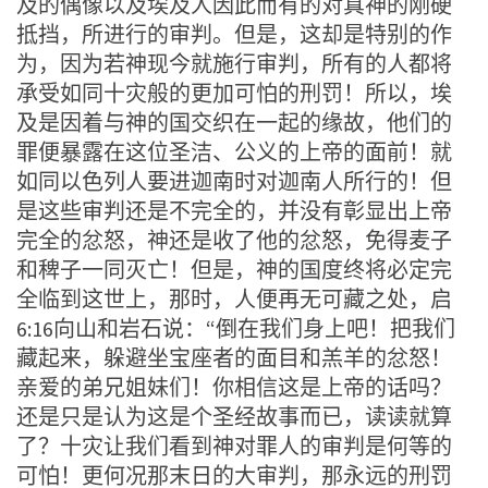
及的偶像以及埃及人因此而有的对真神的刚硬
抵挡，所进行的审判。但是，这却是特别的作
为，因为若神现今就施行审判，所有的人都将
承受如同十灾般的更加可怕的刑罚！所以，埃
及是因着与神的国交织在一起的缘故，他们的
罪便暴露在这位圣洁、公义的上帝的面前！就
如同以色列人要进迦南时对迦南人所行的！但
是这些审判还是不完全的，并没有彰显出上帝
完全的忿怒，神还是收了他的忿怒，免得麦子
和稗子一同灭亡！但是，神的国度终将必定完
全临到这世上，那时，人便再无可藏之处，启
6:16向山和岩石说：“倒在我们身上吧！把我们
藏起来，躲避坐宝座者的面目和羔羊的忿怒！
亲爱的弟兄姐妹们！你相信这是上帝的话吗？
还是只是认为这是个圣经故事而已，读读就算
了？十灾让我们看到神对罪人的审判是何等的
可怕！更何况那末日的大审判，那永远的刑罚