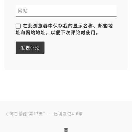
网站
在此浏览器中保存我的显示名称、邮箱地
址和网站地址，以便下次评论时使用。
文章导航
上一篇
每日读经“第17天”——出埃及记4-6章
返回文章列表