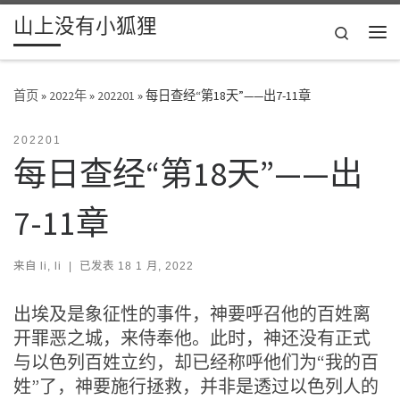
山上没有小狐狸
Skip to content
Search
主
首页
»
2022年
»
202201
»
每日查经“第18天”——出7-11章
202201
每日查经“第18天”——出
7-11章
来自
li, li
|
已发表
18 1 月, 2022
出埃及是象征性的事件，神要呼召他的百姓离
开罪恶之城，来侍奉他。此时，神还没有正式
与以色列百姓立约，却已经称呼他们为“我的百
姓”了，神要施行拯救，并非是透过以色列人的