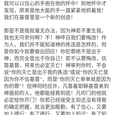
我可以以信心的手抱在他的怀中！到他怀中才
发现，原来是他大能的手一直紧紧地抓着我！
我们在基督里是一个新的创造！
那是不是我就毫无办法，因为神若不重生我，
我也无可奈何啊？不！神呼召我们要悔改！作
为人，我们并不能知道神的拣选是怎样的，但
是你如今就要做出回应！你犯罪绝不是出于
神，而完全是出于你自己！若不认罪悔改，信
靠基督，将来也必定灭亡！神审判你时，不会
说“你的灭亡是出于我的拣选”或说“你的灭亡是
因为你不信基督”，而是“你的灭亡单单就是因为
你的罪”！但神同时应许，凡靠着耶稣基督来到
神面前的人，他都能拯救到底！凡叩门的他就
必定给你开门！你若已经接受主却还没有得救
的确定把握，就当更加殷勤，有了信心，又要
加上德行；有了德行，又要加上知识；有了知