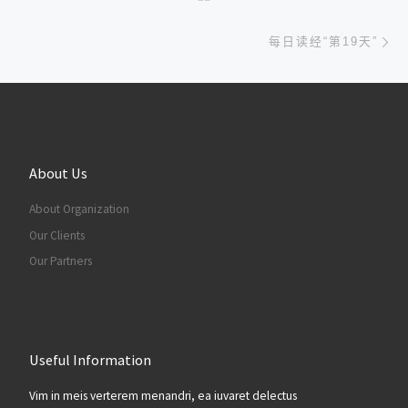
下
每日读经“第19天”
About Us
About Organization
Our Clients
Our Partners
Useful Information
Vim in meis verterem menandri, ea iuvaret delectus