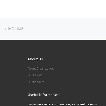
文章导航
上一篇
诗篇103B
About Us
About Organization
Our Clients
Our Partners
Useful Information
Vim in meis verterem menandri, ea iuvaret delectus