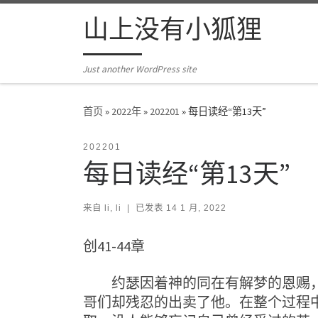
Skip to content
山上没有小狐狸
Just another WordPress site
首页
»
2022年
»
202201
»
每日读经“第13天”
202201
每日读经“第13天”
来自
li, li
|
已发表
14 1 月, 2022
创41-44章
约瑟因着神的同在有解梦的恩赐，被
哥们却残忍的出卖了他。在整个过程