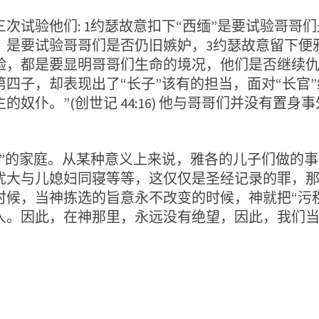
验他们: 1约瑟故意扣下“西缅”是要试验哥哥们
）是要试验哥哥们是否仍旧嫉妒，3约瑟故意留下便
验，都是要显明哥哥们生命的境况，他们是否继续
四子，却表现出了“长子”该有的担当，面对“长官”
奴仆。”(创世记 44:16) 他与哥哥们并没有置
的家庭。从某种意义上来说，雅各的儿子们做的事
犹大与儿媳妇同寝等等，这仅仅是圣经记录的罪，
候，当神拣选的旨意永不改变的时候，神就把“污秽
人。因此，在神那里，永远没有绝望，因此，我们