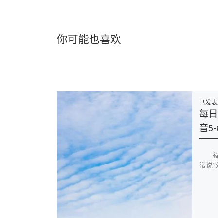
你可能也喜欢
已发
每日
音5-
福音
常说“效