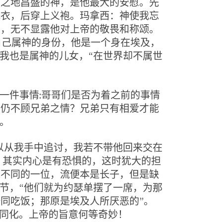
苦之地昌盛的神，是他最大的安慰。先
麻衣，后穿上义袍。玛拿西：神使我忘
字，无不显露他对上帝的敬畏和称颂。
自己属神的身份，他是一个身在埃及，
我也是属神的儿女，“在世界却不属世
一件事情:哥哥们是否为着之前的事情
否仍不顾兄弟之情？兄弟只有相爱才能
。
以从我手中追讨，我若不带他回来交在
哥们，其实内心是有恐惧的，这时犹大的担
众不同的一位，流便本是长子，但是缺
节，“他们就为约瑟单摆了一席，为那
同吃饭；那原是埃及人所厌恶的”。
及文化同化。上帝的旨意何等奇妙！