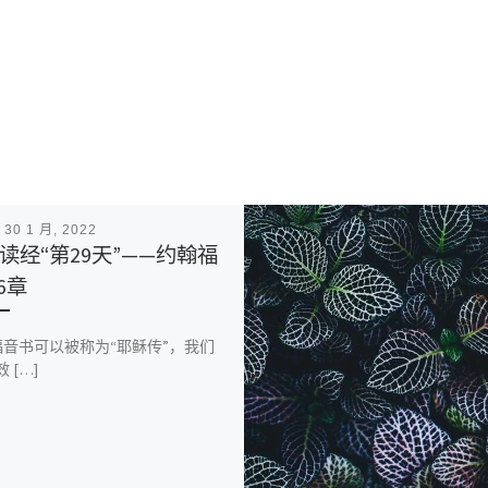
表
30 1 月, 2022
读经“第29天”——约翰福
6章
书可以被称为“耶稣传”，我们
 […]