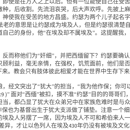
，即使是在万人之上以后。但有一位能使自己在受
撒种，后收割。先流泪哀哭，后大声欢呼。先披上
：神使我在受苦的地方昌盛。约瑟为两个儿子起名
，法老的意思是让约瑟成为埃及人，但是约瑟很清楚
自己的身份，他“在埃及却不属埃及”。这提醒我，
而称他们为“奸细”，并把西缅留下？约瑟要确认
只顾利益，毫无亲情，在强权，饥荒面前，他们是
下来。教会只有肢体彼此相爱才能在世界中生存下来
经文突出了“犹大”的担当，“我为他作保；你可
:9 )” 面对“西缅”被扣，摸不准“约瑟”目的的哥
担当，都凸显了犹大在众弟兄中在家族危难时是与
作保也为基督出生于犹大支派做了铺垫。注意一个细
的埃及人另摆了一席，因为埃及人不可和希伯来人一
“分别”的差异，才让以色列人在埃及430年仍没有被埃