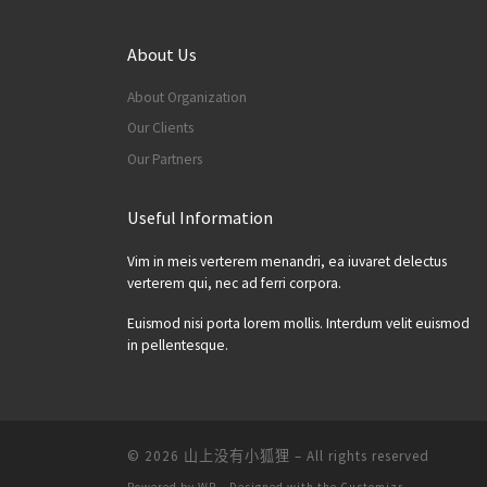
About Us
About Organization
Our Clients
Our Partners
Useful Information
Vim in meis verterem menandri, ea iuvaret delectus
verterem qui, nec ad ferri corpora.
Euismod nisi porta lorem mollis. Interdum velit euismod
in pellentesque.
© 2026
山上没有小狐狸
– All rights reserved
Powered by
WP
– Designed with the
Customizr