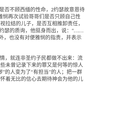
是否不顾西缅的性命，2约瑟故意恩待
雅悯再次试验哥哥们是否只顾自己性
仇视拉结的儿子，是否互相推卸责任，
约瑟的质询，他挺身而出，说：“……
身事外，也没有对便雅悯的指责，并表示
情，就连非圣约子民都做不出来：流
那些未曾记录下来的罪又是何等的惊人
”的人变为了“有担当”的人；把一群
当怀着无比的信心去期待神会为他的儿