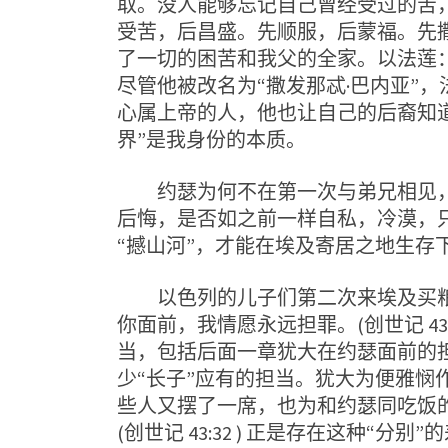
取。没人能够忘记自己曾经受过的苦
受苦，后昌盛。先顺服，后蒙福。先
了一切的困苦和我父的全家。以法莲
尽管他被改名为“撒发那忒·巴内亚”
心属上帝的人，他也让自己的后裔知道
界”是我身份的本质。
约瑟为何不在第一次与弟兄相见，反
后悔，是否如之前一样自私，冷漠，
“撼山河”，才能在埃及寄居之地生存
以色列的儿子们第二次来埃及买粮，
你面前，我情愿永远担罪。(创世记 43
当，包括后面一章犹大在约瑟面前的
少“长子”应有的担当。犹大为便雅悯
些人又摆了一席，也为和约瑟同吃饭
(创世记 43:32 ) 正是存在这种